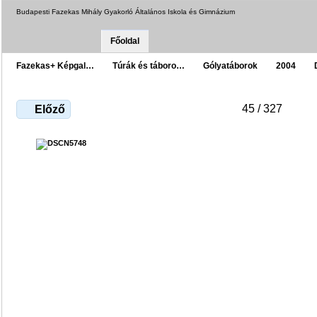
Budapesti Fazekas Mihály Gyakorló Általános Iskola és Gimnázium
Főoldal
Fazekas+ Képgal…
Túrák és táboro…
Gólyatáborok
2004
45 / 327
Előző