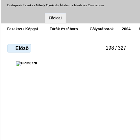
Budapesti Fazekas Mihály Gyakorló Általános Iskola és Gimnázium
Főoldal
Fazekas+ Képgal…
Túrák és táboro…
Gólyatáborok
2004
198 / 327
Előző