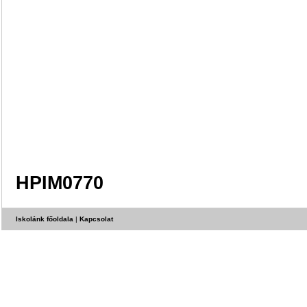
HPIM0770
Iskolánk főoldala
|
Kapcsolat