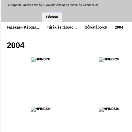
Budapesti Fazekas Mihály Gyakorló Általános Iskola és Gimnázium
Főoldal
Fazekas+ Képgal…
Túrák és táboro…
Gólyatáborok
2004
2004