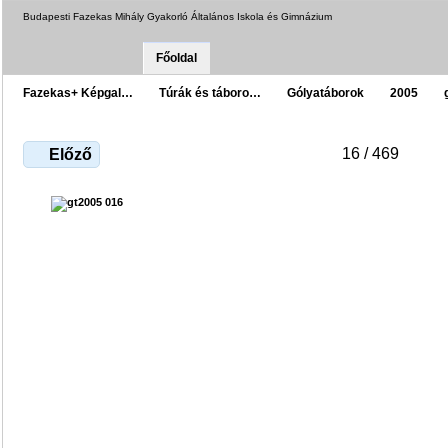
Budapesti Fazekas Mihály Gyakorló Általános Iskola és Gimnázium
Főoldal
Fazekas+ Képgal…
Túrák és táboro…
Gólyatáborok
2005
16 / 469
Előző