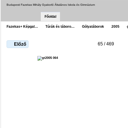
Budapesti Fazekas Mihály Gyakorló Általános Iskola és Gimnázium
Főoldal
Fazekas+ Képgal…
Túrák és táboro…
Gólyatáborok
2005
65 / 469
Előző