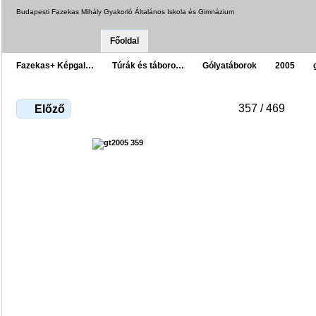
Budapesti Fazekas Mihály Gyakorló Általános Iskola és Gimnázium
Főoldal
Fazekas+ Képgal…
Túrák és táboro…
Gólyatáborok
2005
357 / 469
Előző