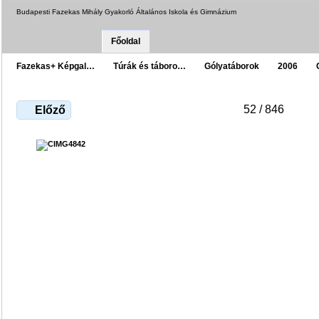
Budapesti Fazekas Mihály Gyakorló Általános Iskola és Gimnázium
Főoldal
Fazekas+ Képgal…
Túrák és táboro…
Gólyatáborok
2006
52 / 846
Előző