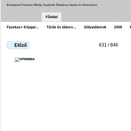
Budapesti Fazekas Mihály Gyakorló Általános Iskola és Gimnázium
Főoldal
Fazekas+ Képgal…
Túrák és táboro…
Gólyatáborok
2006
631 / 846
Előző