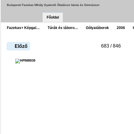
Budapesti Fazekas Mihály Gyakorló Általános Iskola és Gimnázium
Főoldal
Fazekas+ Képgal…
Túrák és táboro…
Gólyatáborok
2006
683 / 846
Előző