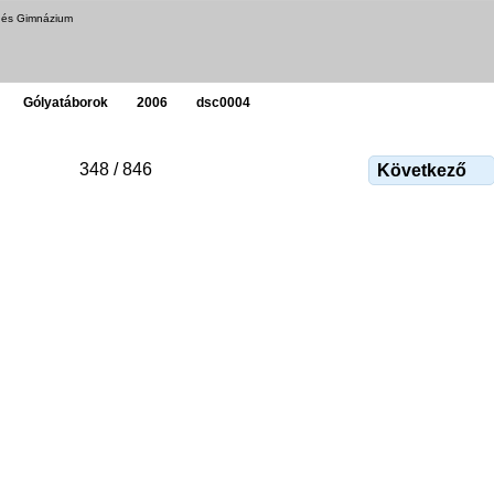
a és Gimnázium
Gólyatáborok
2006
dsc0004
348 / 846
Következő