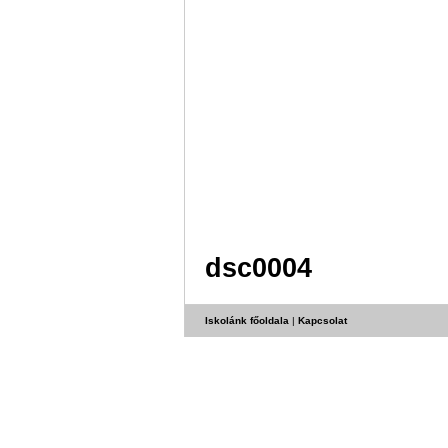
dsc0004
Iskolánk főoldala
|
Kapcsolat