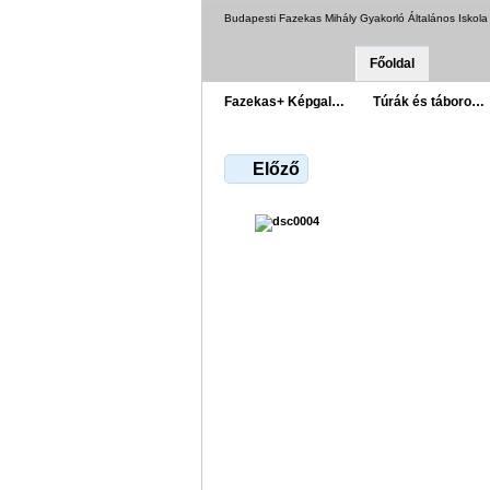
Budapesti Fazekas Mihály Gyakorló Általános Iskol
Főoldal
Fazekas+ Képgal…
Túrák és táboro…
Előző