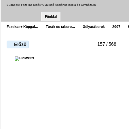
Budapesti Fazekas Mihály Gyakorló Általános Iskola és Gimnázium
Főoldal
Fazekas+ Képgal…
Túrák és táboro…
Gólyatáborok
2007
157 / 568
Előző