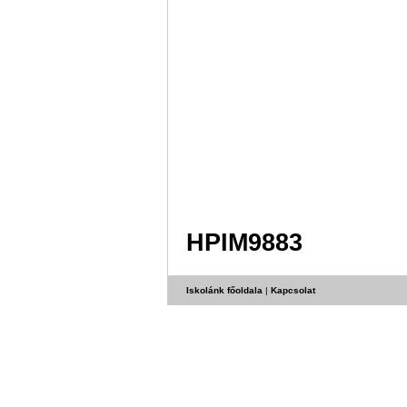
HPIM9883
Iskolánk főoldala
|
Kapcsolat