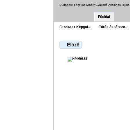
Budapesti Fazekas Mihály Gyakorló Általános Iskol
Főoldal
Fazekas+ Képgal…
Túrák és táboro…
Előző