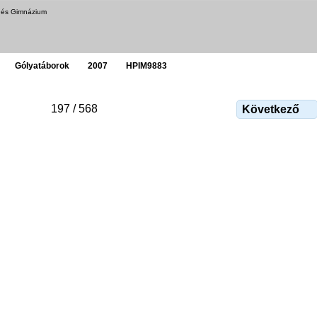
a és Gimnázium
Gólyatáborok
2007
HPIM9883
197 / 568
Következő