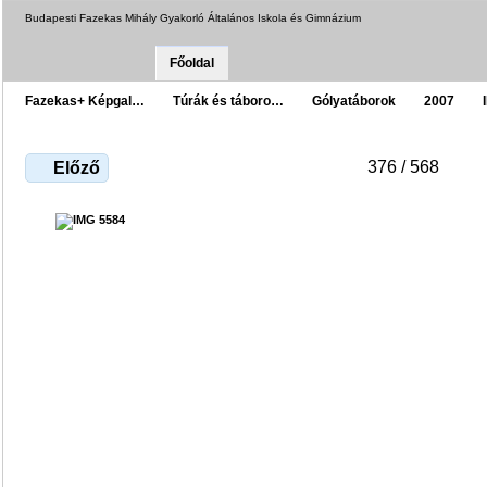
Budapesti Fazekas Mihály Gyakorló Általános Iskola és Gimnázium
Főoldal
Fazekas+ Képgal…
Túrák és táboro…
Gólyatáborok
2007
376 / 568
Előző