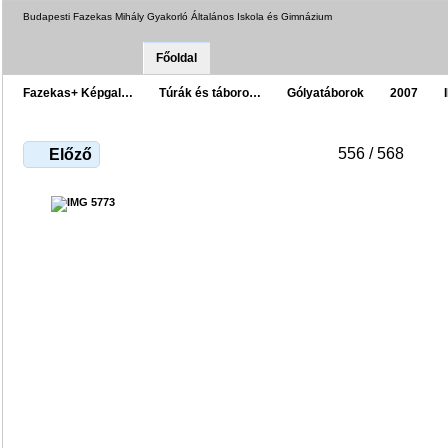
Budapesti Fazekas Mihály Gyakorló Általános Iskola és Gimnázium
Főoldal
Fazekas+ Képgal…
Túrák és táboro…
Gólyatáborok
2007
556 / 568
Előző