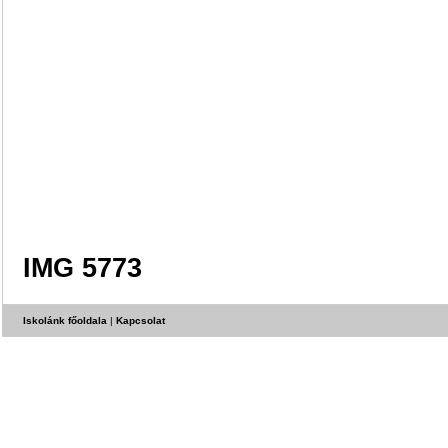
IMG 5773
Iskolánk főoldala
|
Kapcsolat