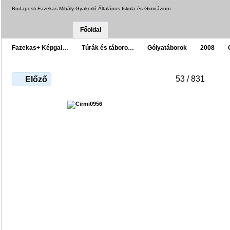
Budapesti Fazekas Mihály Gyakorló Általános Iskola és Gimnázium
Főoldal
Fazekas+ Képgal…
Túrák és táboro…
Gólyatáborok
2008
53 / 831
Előző