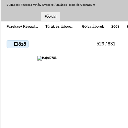
Budapesti Fazekas Mihály Gyakorló Általános Iskola és Gimnázium
Főoldal
Fazekas+ Képgal…
Túrák és táboro…
Gólyatáborok
2008
529 / 831
Előző