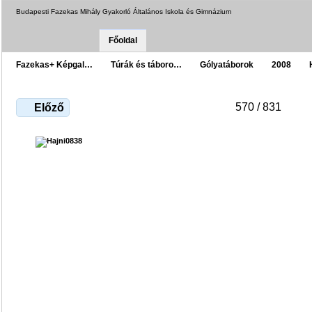
Budapesti Fazekas Mihály Gyakorló Általános Iskola és Gimnázium
Főoldal
Fazekas+ Képgal…
Túrák és táboro…
Gólyatáborok
2008
570 / 831
Előző