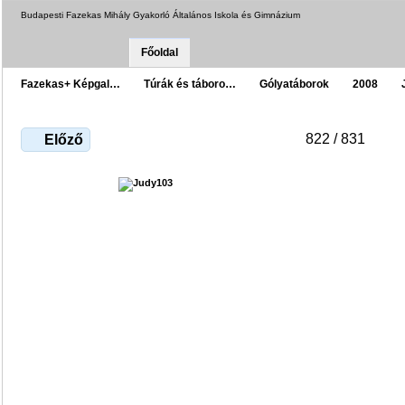
Budapesti Fazekas Mihály Gyakorló Általános Iskola és Gimnázium
Főoldal
Fazekas+ Képgal…
Túrák és táboro…
Gólyatáborok
2008
822 / 831
Előző