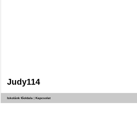
Judy114
Iskolánk főoldala
|
Kapcsolat