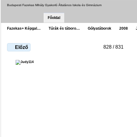
Budapesti Fazekas Mihály Gyakorló Általános Iskola és Gimnázium
Főoldal
Fazekas+ Képgal…
Túrák és táboro…
Gólyatáborok
2008
828 / 831
Előző