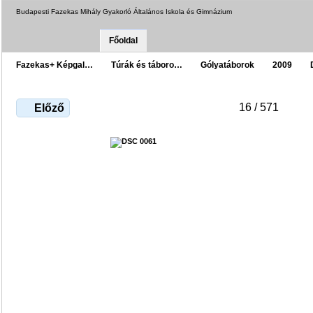
Budapesti Fazekas Mihály Gyakorló Általános Iskola és Gimnázium
Főoldal
Fazekas+ Képgal…
Túrák és táboro…
Gólyatáborok
2009
16 / 571
Előző