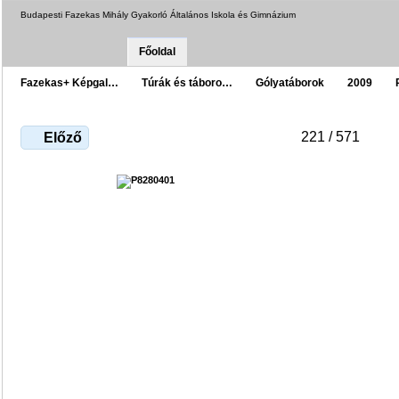
Budapesti Fazekas Mihály Gyakorló Általános Iskola és Gimnázium
Főoldal
Fazekas+ Képgal…
Túrák és táboro…
Gólyatáborok
2009
221 / 571
Előző