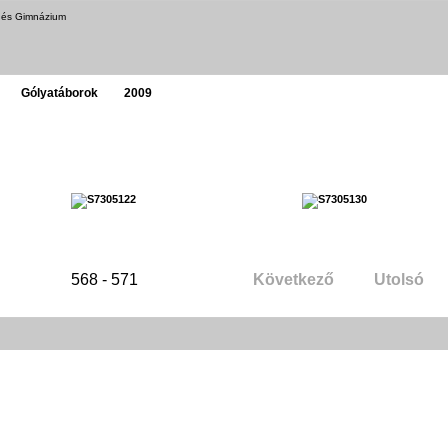
a és Gimnázium
Gólyatáborok
2009
568 - 571
Következő
Utolsó