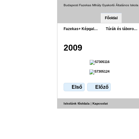
Budapesti Fazekas Mihály Gyakorló Általános Iskol
Főoldal
Fazekas+ Képgal…
Túrák és táboro…
2009
Első
Előző
Iskolánk főoldala
|
Kapcsolat