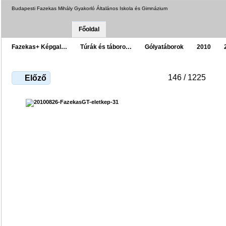
Budapesti Fazekas Mihály Gyakorló Általános Iskola és Gimnázium
Főoldal
Fazekas+ Képgal…
Túrák és táboro…
Gólyatáborok
2010
146 / 1225
Előző