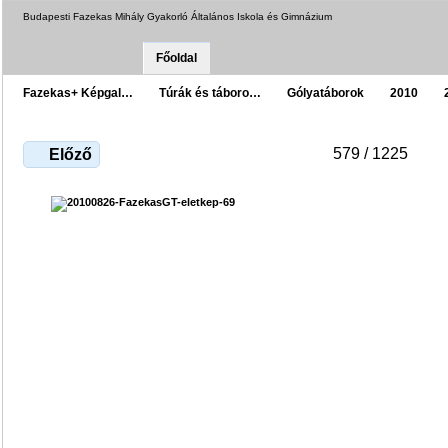
Budapesti Fazekas Mihály Gyakorló Általános Iskola és Gimnázium
Főoldal
Fazekas+ Képgal…
Túrák és táboro…
Gólyatáborok
2010
579 / 1225
Előző