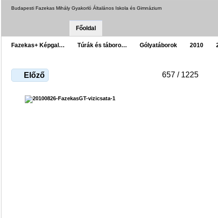
Budapesti Fazekas Mihály Gyakorló Általános Iskola és Gimnázium
Főoldal
Fazekas+ Képgal…
Túrák és táboro…
Gólyatáborok
2010
657 / 1225
Előző