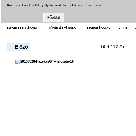
Budapesti Fazekas Mihály Gyakorló Általános Iskola és Gimnázium
Főoldal
Fazekas+ Képgal…
Túrák és táboro…
Gólyatáborok
2010
669 / 1225
Előző