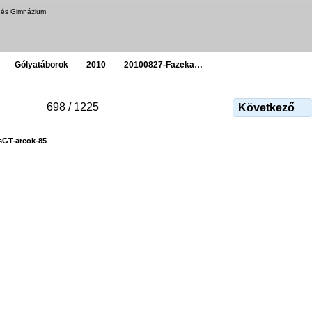
a és Gimnázium
Gólyatáborok
2010
20100827-Fazeka…
698 / 1225
Következő