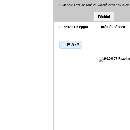
Budapesti Fazekas Mihály Gyakorló Általános Iskol
Főoldal
Fazekas+ Képgal…
Túrák és táboro…
Előző