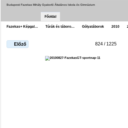
Budapesti Fazekas Mihály Gyakorló Általános Iskola és Gimnázium
Főoldal
Fazekas+ Képgal…
Túrák és táboro…
Gólyatáborok
2010
824 / 1225
Előző