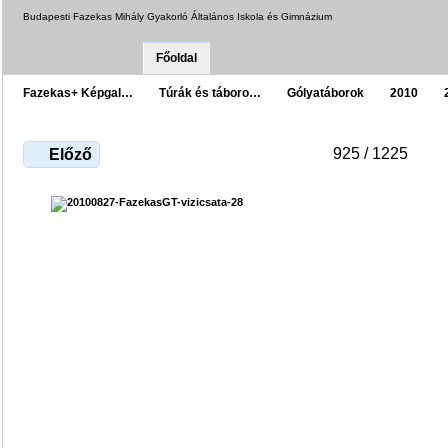
Budapesti Fazekas Mihály Gyakorló Általános Iskola és Gimnázium
Főoldal
Fazekas+ Képgal…
Túrák és táboro…
Gólyatáborok
2010
925 / 1225
Előző