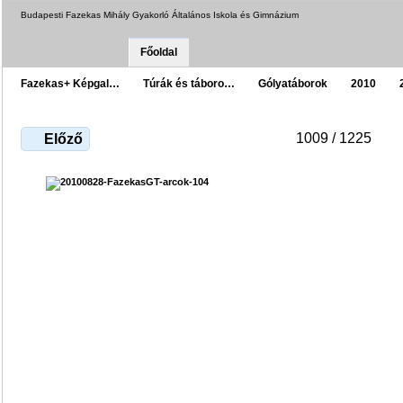
Budapesti Fazekas Mihály Gyakorló Általános Iskola és Gimnázium
Főoldal
Fazekas+ Képgal…
Túrák és táboro…
Gólyatáborok
2010
1009 / 1225
Előző