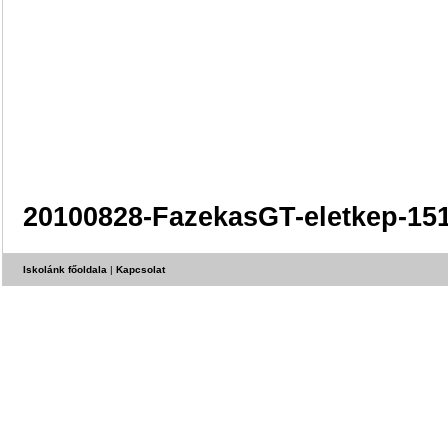
20100828-FazekasGT-eletkep-15
Iskolánk főoldala
|
Kapcsolat