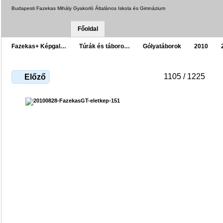
Budapesti Fazekas Mihály Gyakorló Általános Iskola és Gimnázium
Főoldal
Fazekas+ Képgal…
Túrák és táboro…
Gólyatáborok
2010
1105 / 1225
Előző