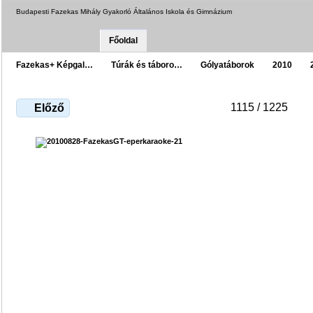
Budapesti Fazekas Mihály Gyakorló Általános Iskola és Gimnázium
Főoldal
Fazekas+ Képgal…
Túrák és táboro…
Gólyatáborok
2010
1115 / 1225
Előző