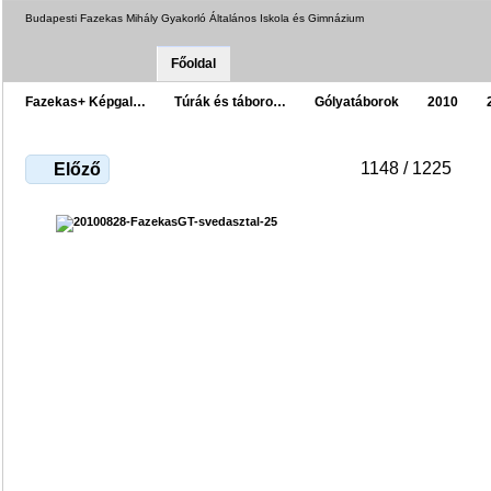
Budapesti Fazekas Mihály Gyakorló Általános Iskola és Gimnázium
Főoldal
Fazekas+ Képgal…
Túrák és táboro…
Gólyatáborok
2010
1148 / 1225
Előző