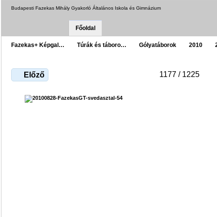
Budapesti Fazekas Mihály Gyakorló Általános Iskola és Gimnázium
Főoldal
Fazekas+ Képgal…
Túrák és táboro…
Gólyatáborok
2010
1177 / 1225
Előző