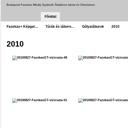
Budapesti Fazekas Mihály Gyakorló Általános Iskola és Gimnázium
Főoldal
Fazekas+ Képgal…
Túrák és táboro…
Gólyatáborok
2010
2010