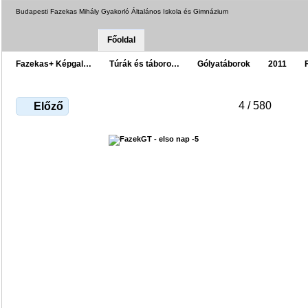
Budapesti Fazekas Mihály Gyakorló Általános Iskola és Gimnázium
Főoldal
Fazekas+ Képgal…
Túrák és táboro…
Gólyatáborok
2011
4 / 580
Előző