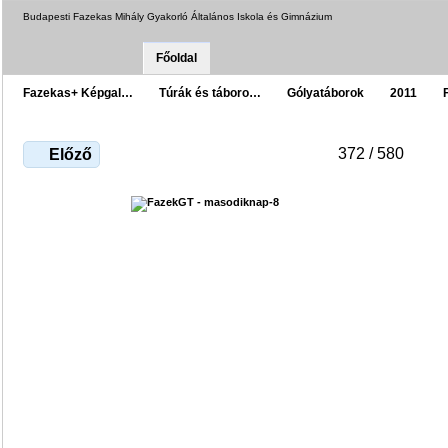
Budapesti Fazekas Mihály Gyakorló Általános Iskola és Gimnázium
Főoldal
Fazekas+ Képgal…
Túrák és táboro…
Gólyatáborok
2011
372 / 580
Előző