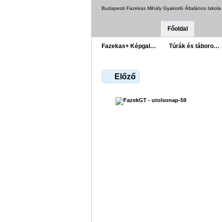
Budapesti Fazekas Mihály Gyakorló Általános Iskol
Főoldal
Fazekas+ Képgal…
Túrák és táboro…
Előző