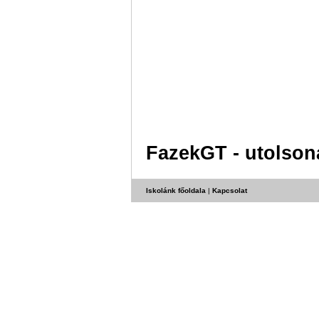
FazekGT - utolson
Iskolánk főoldala
|
Kapcsolat