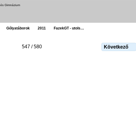
a és Gimnázium
Gólyatáborok
2011
FazekGT - utols…
547 / 580
Következő