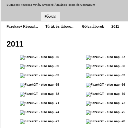
Budapesti Fazekas Mihály Gyakorló Általános Iskola és Gimnázium
Főoldal
Fazekas+ Képgal…
Túrák és táboro…
Gólyatáborok
2011
2011