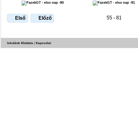
55 - 81
Első
Előző
Iskolánk főoldala
|
Kapcsolat