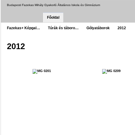
Budapesti Fazekas Mihály Gyakorló Általános Iskola és Gimnázium
Főoldal
Fazekas+ Képgal…
Túrák és táboro…
Gólyatáborok
2012
2012