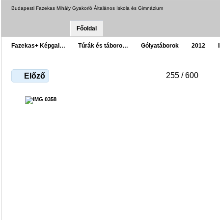
Budapesti Fazekas Mihály Gyakorló Általános Iskola és Gimnázium
Főoldal
Fazekas+ Képgal…
Túrák és táboro…
Gólyatáborok
2012
255 / 600
Előző