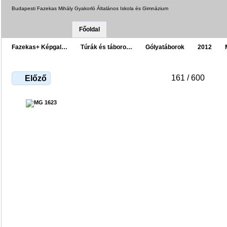
Budapesti Fazekas Mihály Gyakorló Általános Iskola és Gimnázium
Főoldal
Fazekas+ Képgal…
Túrák és táboro…
Gólyatáborok
2012
161 / 600
Előző