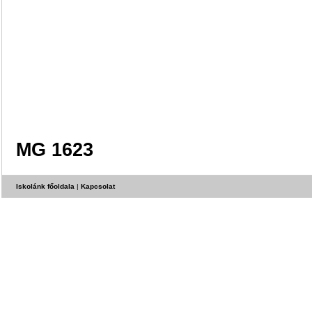
MG 1623
Iskolánk főoldala
|
Kapcsolat