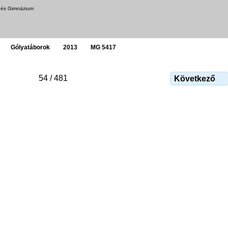
a és Gimnázium
Gólyatáborok
2013
MG 5417
54 / 481
Következő