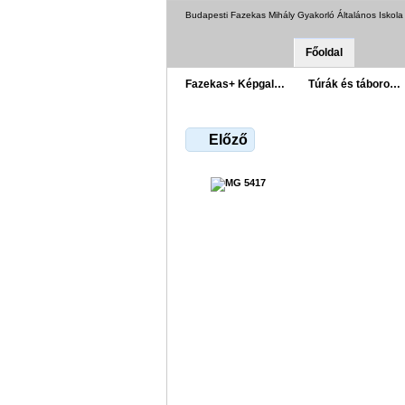
Budapesti Fazekas Mihály Gyakorló Általános Iskol
Főoldal
Fazekas+ Képgal…
Túrák és táboro…
Előző