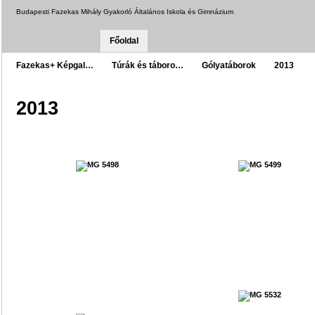
Budapesti Fazekas Mihály Gyakorló Általános Iskola és Gimnázium
Főoldal
Fazekas+ Képgal…
Túrák és táboro…
Gólyatáborok
2013
2013