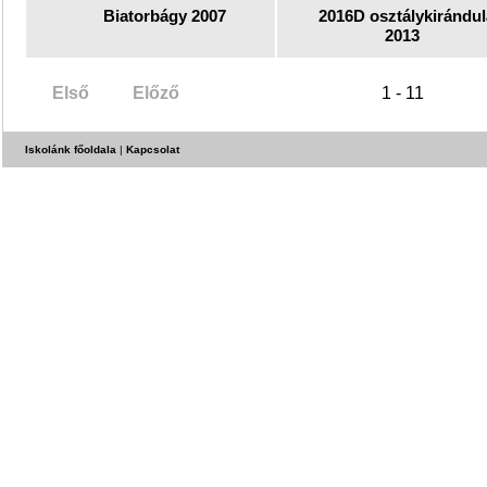
Biatorbágy 2007
2016D osztálykirándu
2013
Első
Előző
1 - 11
Iskolánk főoldala
|
Kapcsolat