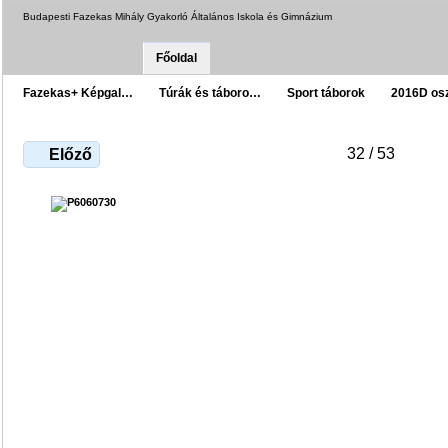
Budapesti Fazekas Mihály Gyakorló Általános Iskola és Gimnázium
Főoldal
Fazekas+ Képgal…
Túrák és táboro…
Sport táborok
2016D os
32 / 53
Előző