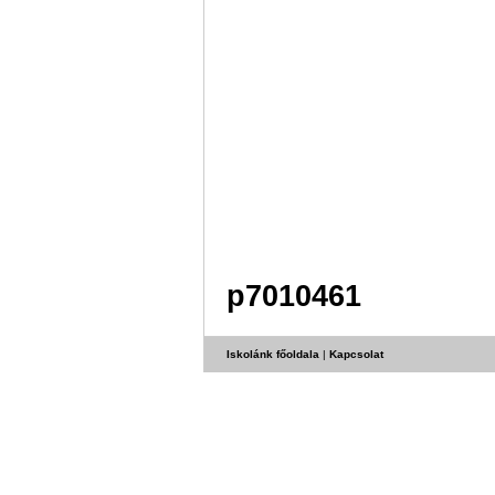
p7010461
Iskolánk főoldala
|
Kapcsolat