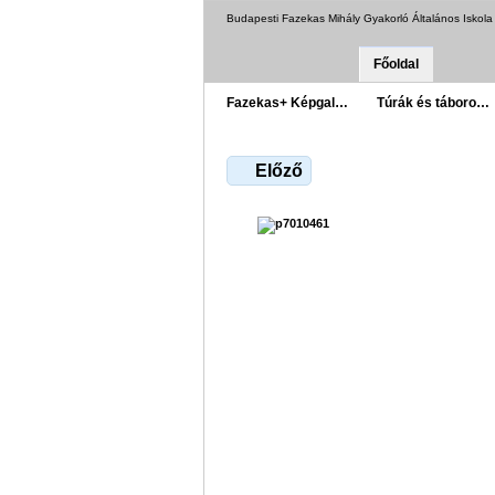
Budapesti Fazekas Mihály Gyakorló Általános Iskol
Főoldal
Fazekas+ Képgal…
Túrák és táboro…
Előző