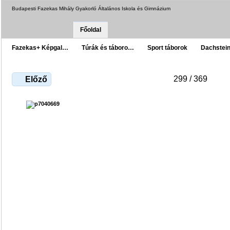
Budapesti Fazekas Mihály Gyakorló Általános Iskola és Gimnázium
Főoldal
Fazekas+ Képgal…
Túrák és táboro…
Sport táborok
Dachstei
299 / 369
Előző