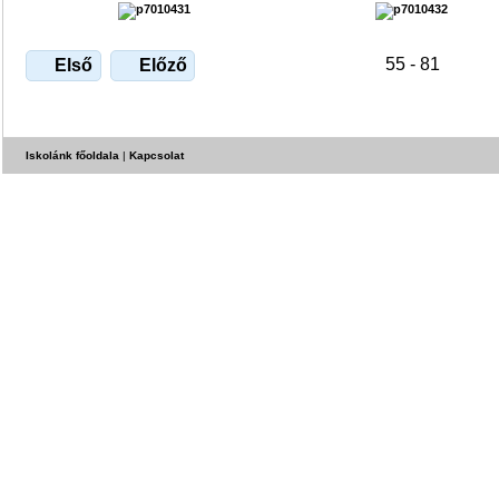
55 - 81
Első
Előző
Iskolánk főoldala
|
Kapcsolat