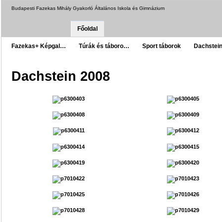
Budapesti Fazekas Mihály Gyakorló Általános Iskola és Gimnázium
Főoldal
Fazekas+ Képgal…
Túrák és táboro…
Sport táborok
Dachstei
Dachstein 2008