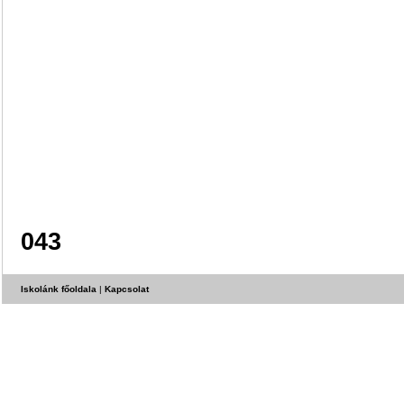
043
Iskolánk főoldala
|
Kapcsolat