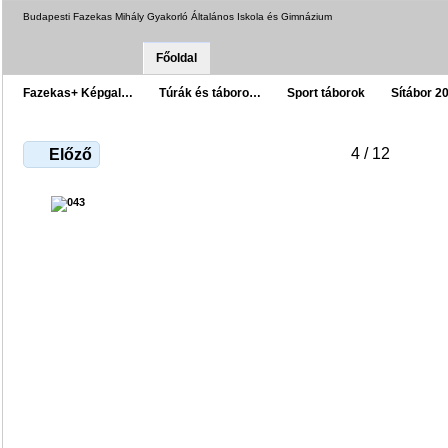
Budapesti Fazekas Mihály Gyakorló Általános Iskola és Gimnázium
Főoldal
Fazekas+ Képgal…
Túrák és táboro…
Sport táborok
Sítábor 2
4 / 12
Előző